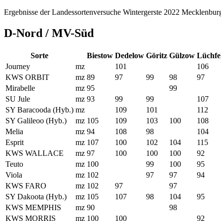
Ergebnisse der Landessortenversuche Wintergerste 2022 Mecklenb
D-Nord / MV-Süd
Sorte
Biestow
Dedelow
Göritz
Gülzow
Lüchfe
Journey
mz
101
106
KWS ORBIT
mz
89
97
99
98
97
Mirabelle
mz
95
99
SU Jule
mz
93
99
99
107
SY Baracooda (Hyb.)
mz
109
101
112
SY Galileoo (Hyb.)
mz
105
109
103
100
108
Melia
mz
94
108
98
104
Esprit
mz
107
100
102
104
115
KWS WALLACE
mz
97
100
100
100
92
Teuto
mz
100
99
100
95
Viola
mz
102
97
97
94
KWS FARO
mz
102
97
97
SY Dakoota (Hyb.)
mz
105
107
98
104
95
KWS MEMPHIS
mz
90
98
KWS MORRIS
mz
100
100
92