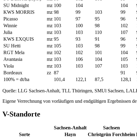
SU Midnight
mz
100
104
104
KWS MORRIS
mz
98
99
103
99
Picasso
mz
101
97
95
96
Winnie
mz
103
100
98
102
Julia
mz
103
103
110
107
KWS EXQUIS
mz
95
93
91
96
SU Hetti
mz
105
103
98
99
RGT Mela
mz
102
102
101
104
Avantasia
mz
103
106
104
105
Viola
mz
103
103
107
103
Bordeaux
zz
87
91
100% = dt/ha
101,4
122,1
87,5
128,1
Quelle: LLG Sachsen-Anhalt, TLL Thüringen, SMUl Sachsen, LAL
Eigene Verrechnung von vorläufigen und endgültigen Ergebnissen der
V-Standorte
Sachsen-Anhalt
Sachsen
Sorte
Hayn
Christgrün
Forchheim