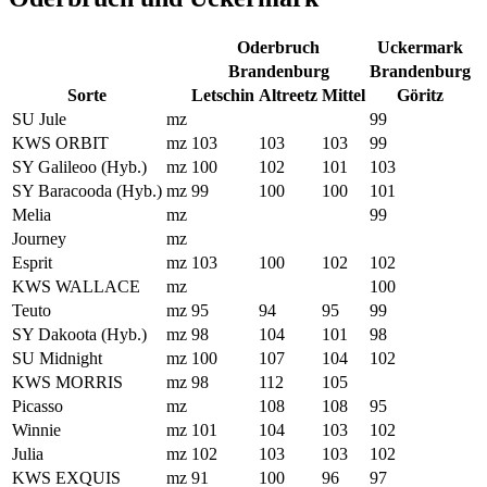
Oderbruch
Uckermark
Brandenburg
Brandenburg
Sorte
Letschin
Altreetz
Mittel
Göritz
SU Jule
mz
99
KWS ORBIT
mz
103
103
103
99
SY Galileoo (Hyb.)
mz
100
102
101
103
SY Baracooda (Hyb.)
mz
99
100
100
101
Melia
mz
99
Journey
mz
Esprit
mz
103
100
102
102
KWS WALLACE
mz
100
Teuto
mz
95
94
95
99
SY Dakoota (Hyb.)
mz
98
104
101
98
SU Midnight
mz
100
107
104
102
KWS MORRIS
mz
98
112
105
Picasso
mz
108
108
95
Winnie
mz
101
104
103
102
Julia
mz
102
103
103
102
KWS EXQUIS
mz
91
100
96
97