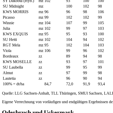
SY Dakoota (Hyb.)
mz
102
93
100
100
SU Midnight
mz
100
102
98
KWS MORRIS
mz
96
96
98
106
Picasso
mz
99
102
102
99
Winnie
mz
104
107
99
105
Julia
mz
102
99
97
103
KWS EXQUIS
mz
95
95
93
100
SU Hetti
mz
102
104
94
102
RGT Mela
mz
95
102
104
103
Viola
mz
106
99
96
102
Bordeaux
zz
89
94
98
KWS MOSELLE
zz
93
97
101
SU Laubella
zz
99
95
99
Almut
zz
97
99
98
Lautetia
zz
96
90
94
100% = dt/ha
84,7
72,0
91,9
93,4
Quelle: LLG Sachsen-Anhalt, TLL Thüringen, SMUl Sachsen, LAL
Eigene Verrechnung von vorläufigen und endgültigen Ergebnissen der
Oderbruch und Uckermark