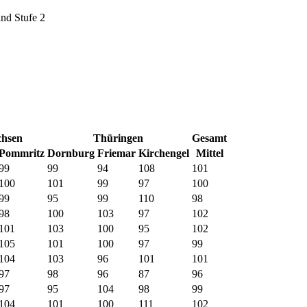
nd Stufe 2
chsen
Thüringen
Gesamt
Pommritz
Dornburg
Friemar
Kirchengel
Mittel
99
99
94
108
101
100
101
99
97
100
99
95
99
110
98
98
100
103
97
102
101
103
100
95
102
105
101
100
97
99
104
103
96
101
101
97
98
96
87
96
97
95
104
98
99
104
101
100
111
102