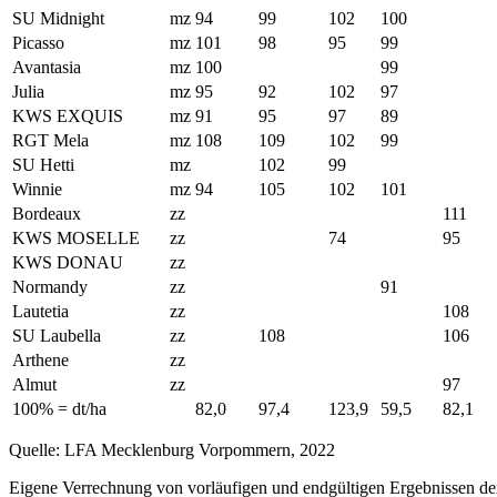
SU Midnight
mz
94
99
102
100
Picasso
mz
101
98
95
99
Avantasia
mz
100
99
Julia
mz
95
92
102
97
KWS EXQUIS
mz
91
95
97
89
RGT Mela
mz
108
109
102
99
SU Hetti
mz
102
99
Winnie
mz
94
105
102
101
Bordeaux
zz
111
KWS MOSELLE
zz
74
95
KWS DONAU
zz
Normandy
zz
91
Lautetia
zz
108
SU Laubella
zz
108
106
Arthene
zz
Almut
zz
97
100% = dt/ha
82,0
97,4
123,9
59,5
82,1
Quelle: LFA Mecklenburg Vorpommern, 2022
Eigene Verrechnung von vorläufigen und endgültigen Ergebnissen der