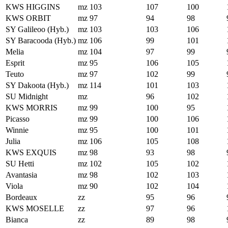
KWS HIGGINS
mz
103
107
100
KWS ORBIT
mz
97
94
98
SY Galileoo (Hyb.)
mz
103
103
106
SY Baracooda (Hyb.)
mz
106
99
101
Melia
mz
104
97
99
Esprit
mz
95
106
105
Teuto
mz
97
102
99
SY Dakoota (Hyb.)
mz
114
101
103
SU Midnight
mz
96
102
KWS MORRIS
mz
99
100
95
Picasso
mz
99
100
106
Winnie
mz
95
100
101
Julia
mz
106
105
108
KWS EXQUIS
mz
98
93
98
SU Hetti
mz
102
105
102
Avantasia
mz
98
102
103
Viola
mz
90
102
104
Bordeaux
zz
95
96
KWS MOSELLE
zz
97
96
Bianca
zz
89
98