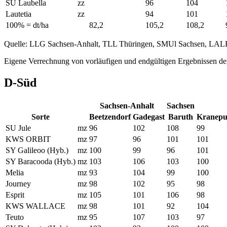
SU Laubella
zz
96
104
Lautetia
zz
94
101
100% = dt/ha
82,2
105,2
108,2
Quelle: LLG Sachsen-Anhalt, TLL Thüringen, SMUl Sachsen, LAL
Eigene Verrechnung von vorläufigen und endgültigen Ergebnissen der
D-Süd
Sachsen-Anhalt
Sachsen
Sorte
Beetzendorf
Gadegast
Baruth
Kranepu
SU Jule
mz
96
102
108
99
KWS ORBIT
mz
97
96
101
101
SY Galileoo (Hyb.)
mz
100
99
96
101
SY Baracooda (Hyb.)
mz
103
106
103
100
Melia
mz
93
104
99
100
Journey
mz
98
102
95
98
Esprit
mz
105
101
106
98
KWS WALLACE
mz
98
101
92
104
Teuto
mz
95
107
103
97