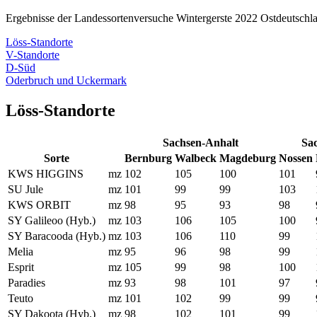
Ergebnisse der Landessortenversuche Wintergerste 2022 Ostdeutschla
Löss-Standorte
V-Standorte
D-Süd
Oderbruch und Uckermark
Löss-Standorte
Sachsen-Anhalt
Sa
Sorte
Bernburg
Walbeck
Magdeburg
Nossen
KWS HIGGINS
mz
102
105
100
101
SU Jule
mz
101
99
99
103
KWS ORBIT
mz
98
95
93
98
SY Galileoo (Hyb.)
mz
103
106
105
100
SY Baracooda (Hyb.)
mz
103
106
110
99
Melia
mz
95
96
98
99
Esprit
mz
105
99
98
100
Paradies
mz
93
98
101
97
Teuto
mz
101
102
99
99
SY Dakoota (Hyb.)
mz
98
102
101
99