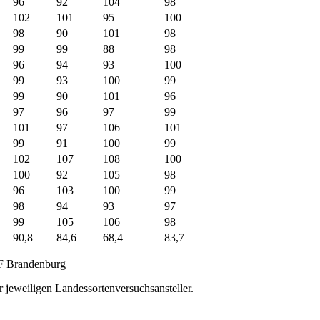
96
92
104
98
102
101
95
100
98
90
101
98
99
99
88
98
96
94
93
100
99
93
100
99
99
90
101
96
97
96
97
99
101
97
106
101
99
91
100
99
102
107
108
100
100
92
105
98
96
103
100
99
98
94
93
97
99
105
106
98
90,8
84,6
68,4
83,7
F Brandenburg
 jeweiligen Landessortenversuchsansteller.