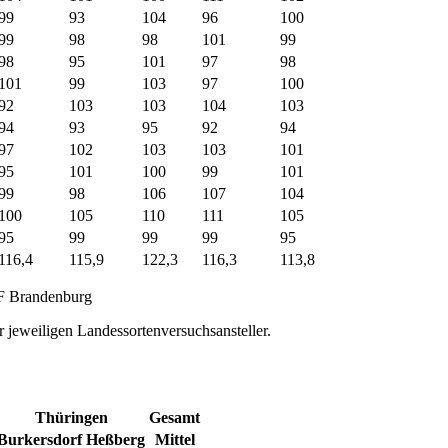
99
93
104
96
100
99
98
98
101
99
98
95
101
97
98
101
99
103
97
100
92
103
103
104
103
94
93
95
92
94
97
102
103
103
101
95
101
100
99
101
99
98
106
107
104
100
105
110
111
105
95
99
99
99
95
116,4
115,9
122,3
116,3
113,8
F Brandenburg
 jeweiligen Landessortenversuchsansteller.
Thüringen
Gesamt
Burkersdorf
Heßberg
Mittel