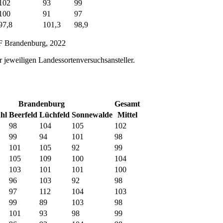
102
93
99
100
91
97
97,8
101,3
98,9
F Brandenburg, 2022
 jeweiligen Landessortenversuchsansteller.
Brandenburg
Gesamt
hl
Beerfeld
Lüchfeld
Sonnewalde
Mittel
98
104
105
102
99
94
101
98
101
105
92
99
105
109
100
104
103
101
101
100
96
103
92
98
97
112
104
103
99
89
103
98
101
93
98
99