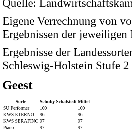
Quelle: Landwirtschaftska
Eigene Verrechnung von vo
Ergebnissen der jeweiligen 
Ergebnisse der Landessort
Schleswig-Holstein Stufe 2
Geest
Sorte
Schuby
Schafstedt
Mittel
SU Performer
100
100
KWS ETERNO
96
96
KWS SERAFINO
97
97
Piano
97
97