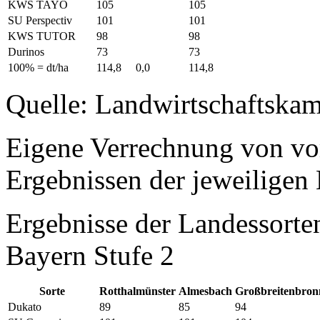
KWS TAYO
105
105
SU Perspectiv
101
101
KWS TUTOR
98
98
Durinos
73
73
100% = dt/ha
114,8
0,0
114,8
Quelle: Landwirtschaftska
Eigene Verrechnung von vo
Ergebnissen der jeweiligen 
Ergebnisse der Landessort
Bayern Stufe 2
Sorte
Rotthalmünster
Almesbach
Großbreitenbron
Dukato
89
85
94