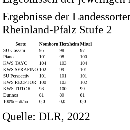
Ergebnisse der Landessort
Rheinland-Pfalz Stufe 2
Sorte
Nomborn
Herxheim
Mittel
SU Cossani
95
98
97
Piano
101
98
100
KWS TAYO
104
103
104
KWS SERAFINO
102
99
101
SU Perspectiv
101
101
101
KWS RECPTOR
100
103
102
KWS TUTOR
98
100
99
Durinos
81
80
81
100% = dt/ha
0,0
0,0
0,0
Quelle: DLR, 2022