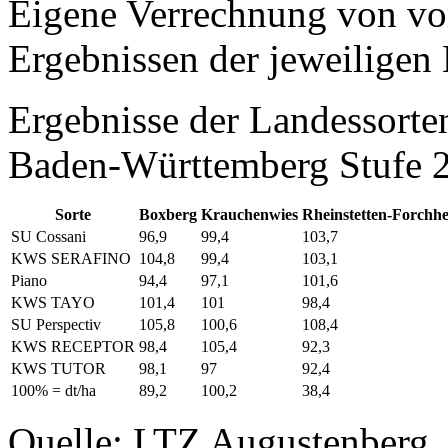
Eigene Verrechnung von vo
Ergebnissen der jeweiligen 
Ergebnisse der Landessort
Baden-Württemberg Stufe 
Sorte
Boxberg
Krauchenwies
Rheinstetten-Forchh
SU Cossani
96,9
99,4
103,7
KWS SERAFINO
104,8
99,4
103,1
Piano
94,4
97,1
101,6
KWS TAYO
101,4
101
98,4
SU Perspectiv
105,8
100,6
108,4
KWS RECEPTOR
98,4
105,4
92,3
KWS TUTOR
98,1
97
92,4
100% = dt/ha
89,2
100,2
38,4
Quelle: LTZ Augustenberg,