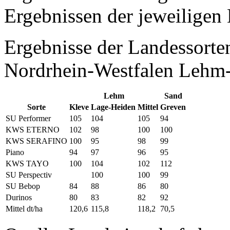
Ergebnissen der jeweiligen 
Ergebnisse der Landessort
Nordrhein-Westfalen Lehm-
Lehm
Sand
Sorte
Kleve
Lage-Heiden
Mittel
Greven
SU Performer
105
104
105
94
KWS ETERNO
102
98
100
100
KWS SERAFINO
100
95
98
99
Piano
94
97
96
95
KWS TAYO
100
104
102
112
SU Perspectiv
100
100
99
SU Bebop
84
88
86
80
Durinos
80
83
82
92
Mittel dt/ha
120,6
115,8
118,2
70,5