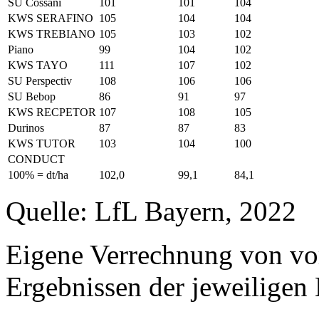
SU Cossani
101
101
104
KWS SERAFINO
105
104
104
KWS TREBIANO
105
103
102
Piano
99
104
102
KWS TAYO
111
107
102
SU Perspectiv
108
106
106
SU Bebop
86
91
97
KWS RECPETOR
107
108
105
Durinos
87
87
83
KWS TUTOR
103
104
100
CONDUCT
100% = dt/ha
102,0
99,1
84,1
Quelle: LfL Bayern, 2022
Eigene Verrechnung von vo
Ergebnissen der jeweiligen 