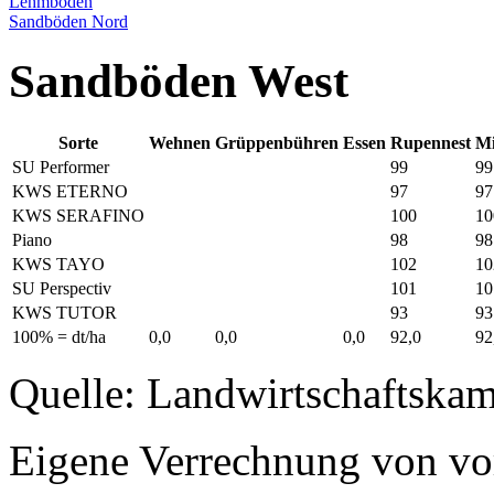
Lehmböden
Sandböden Nord
Sandböden West
Sorte
Wehnen
Grüppenbühren
Essen
Rupennest
Mi
SU Performer
99
99
KWS ETERNO
97
97
KWS SERAFINO
100
10
Piano
98
98
KWS TAYO
102
10
SU Perspectiv
101
10
KWS TUTOR
93
93
100% = dt/ha
0,0
0,0
0,0
92,0
92
Quelle: Landwirtschaftska
Eigene Verrechnung von vo