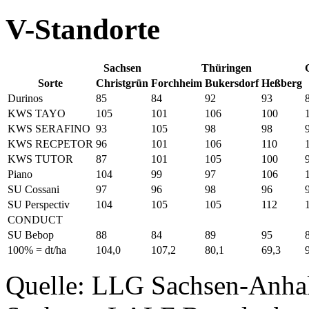
V-Standorte
Sachsen
Thüringen
Sorte
Christgrün
Forchheim
Bukersdorf
Heßberg
Durinos
85
84
92
93
KWS TAYO
105
101
106
100
KWS SERAFINO
93
105
98
98
KWS RECPETOR
96
101
106
110
KWS TUTOR
87
101
105
100
Piano
104
99
97
106
SU Cossani
97
96
98
96
SU Perspectiv
104
105
105
112
CONDUCT
SU Bebop
88
84
89
95
100% = dt/ha
104,0
107,2
80,1
69,3
Quelle: LLG Sachsen-Anha