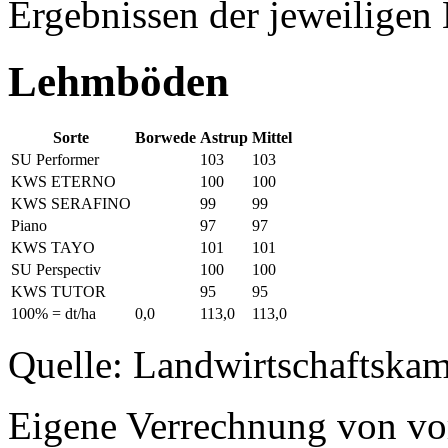
Ergebnissen der jeweiligen 
Lehmböden
Sorte
Borwede
Astrup
Mittel
SU Performer
103
103
KWS ETERNO
100
100
KWS SERAFINO
99
99
Piano
97
97
KWS TAYO
101
101
SU Perspectiv
100
100
KWS TUTOR
95
95
100% = dt/ha
0,0
113,0
113,0
Quelle: Landwirtschaftska
Eigene Verrechnung von vo