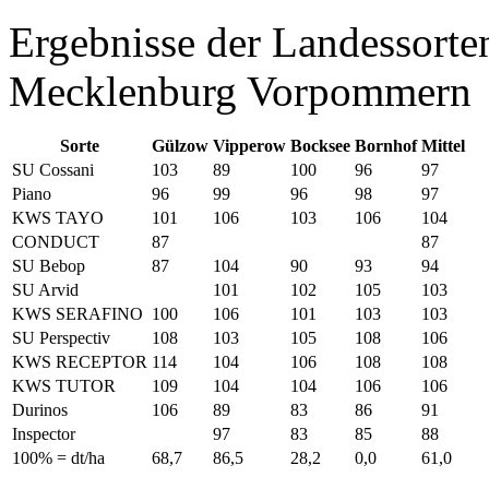
Ergebnisse der Landessort
Mecklenburg Vorpommern
Sorte
Gülzow
Vipperow
Bocksee
Bornhof
Mittel
SU Cossani
103
89
100
96
97
Piano
96
99
96
98
97
KWS TAYO
101
106
103
106
104
CONDUCT
87
87
SU Bebop
87
104
90
93
94
SU Arvid
101
102
105
103
KWS SERAFINO
100
106
101
103
103
SU Perspectiv
108
103
105
108
106
KWS RECEPTOR
114
104
106
108
108
KWS TUTOR
109
104
104
106
106
Durinos
106
89
83
86
91
Inspector
97
83
85
88
100% = dt/ha
68,7
86,5
28,2
0,0
61,0