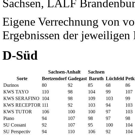
Sachsen, LALF Brandenbur
Eigene Verrechnung von vo
Ergebnissen der jeweiligen 
D-Süd
Sachsen-Anhalt
Sachsen
Sorte
Beetzendorf
Gadegast
Baruth
Lüchfeld
Petk
Durinos
80
92
85
68
86
KWS TAYO
110
98
104
99
107
KWS SERAFINO
104
98
109
103
99
KWS RECEPTOR
111
92
103
94
103
KWS TUTOR
106
100
100
97
103
Piano
94
107
98
97
98
SU Cossani
92
107
95
100
104
SU Perspectiv
94
110
106
92
104