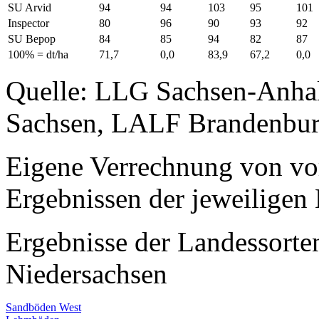
SU Arvid
94
94
103
95
101
Inspector
80
96
90
93
92
SU Bepop
84
85
94
82
87
100% = dt/ha
71,7
0,0
83,9
67,2
0,0
Quelle: LLG Sachsen-Anha
Sachsen, LALF Brandenbur
Eigene Verrechnung von vo
Ergebnissen der jeweiligen 
Ergebnisse der Landessort
Niedersachsen
Sandböden West