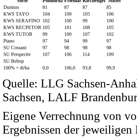
Sorte
Pommritz
Friemar
Kirchengel
Mittel
Durinos
81
87
87
85
KWS TAYO
104
109
105
106
KWS SERAFINO
102
100
99
100
KWS RECPETOR
105
101
108
105
KWS TUTOR
99
100
107
102
Piano
97
94
99
97
SU Cossani
97
98
98
98
SU Perspectiv
107
106
114
109
SU Bebop
100% = dt/ha
0,0
106,0
93,8
99,9
Quelle: LLG Sachsen-Anha
Sachsen, LALF Brandenbur
Eigene Verrechnung von vo
Ergebnissen der jeweiligen 