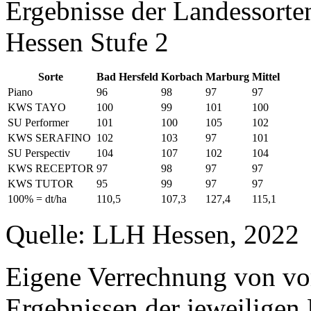
Ergebnisse der Landessort
Hessen Stufe 2
Sorte
Bad Hersfeld
Korbach
Marburg
Mittel
Piano
96
98
97
97
KWS TAYO
100
99
101
100
SU Performer
101
100
105
102
KWS SERAFINO
102
103
97
101
SU Perspectiv
104
107
102
104
KWS RECEPTOR
97
98
97
97
KWS TUTOR
95
99
97
97
100% = dt/ha
110,5
107,3
127,4
115,1
Quelle: LLH Hessen, 2022
Eigene Verrechnung von vo
Ergebnissen der jeweiligen 